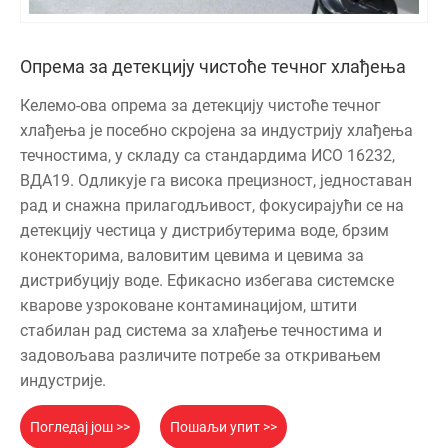
Опрема за детекцију чистоће течног хлађења
Келемо-ова опрема за детекцију чистоће течног
хлађења је посебно скројена за индустрију хлађења
течностима, у складу са стандардима ИСО 16232,
ВДА19. Одликује га висока прецизност, једноставан
рад и снажна прилагодљивост, фокусирајући се на
детекцију честица у дистрибутерима воде, брзим
конекторима, валовитим цевима и цевима за
дистрибуцију воде. Ефикасно избегава системске
кварове узроковане контаминацијом, штити
стабилан рад система за хлађење течностима и
задовољава различите потребе за откривањем
индустрије.
Погледај још >>
Пошаљи упит >>