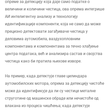
опреме за детекцију која даје само податке о
величини и количини честица, ова опрема интегрише
АИ интелигентну анализу и технологију
идентификације компоненти, која не само да може
прецизно детектовати загађиваче честица у
деловима аутомобила, ваздухопловним
компонентама и компонентама за течно хлађење
центра података, већ и анализира састав и својства
честица како би пратила њихове изворе.
На пример, када детектује главе цилиндара
аутомобилских мотора, опрема за детекцију чистоће
може да идентификује да ли су честице металне
струготине од машинске обраде или нечистоће од
влакана из процеса чишћења; када детектује