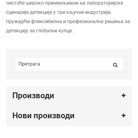
чистоће широко применљивом на лабораторијске
сценарије детекције у три кључне индустрије,
пружајући флексибилна и професионална решења за
детекцију за глобалне купце.
Производи
Нови производи