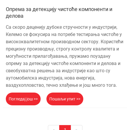
Опрема за детекцију чистоће компоненти и
делова
Са скоро деценију дубоке стручности у индустрији,
Келемо се фокусира на потребе тестирања чистоће у
висококвалитетном производном сектору. Користећи
прецизну производњу, строгу контролу квалитета и
могућности прилагођавања, пружамо поуздану
опрему за детекцију чистоће компоненти и делова и
свеобухватна решења за индустрије као што су
аутомобилска индустрија, нова енергија,
ваздухопловство, течно хлађење и још много тога.
Погледај још >>
Пошаљи упит >>