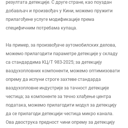
резултата детекције. С друге стране, као поуздан
добављач и произвођач у Кини, можемо пружити
прилагођене услуге модификације према
специфичним потребама купаца.
На пример, за произвођаче аутомобилских делова,
можемо прилагодити параметре детекције у складу
са стандардима КЦ/Т 983-2025; за детекцију
ваздухопловних компоненти, можемо оптимизовати
опрему да испуни строге захтеве стандарда
ваздухопловне индустрије за тачност детекције
честица; за компоненте за течно хлађење центра
података, можемо прилагодити модул за детекцију
да се прилагоди детекцији честица микро канала.
Ова двострука предност чини опрему за детекцију