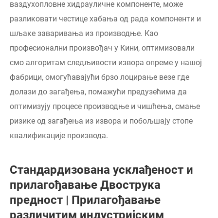
ваздухопловне хидрауличне компоненте, може
разликовати честице хабања од рада компоненти и
шљаке заваривања из производње. Као
професионални произвођач у Кини, оптимизовали
смо алгоритам следљивости извора опреме у нашој
фабрици, омогућавајући брзо лоцирање везе где
долази до загађења, помажући предузећима да
оптимизују процесе производње и чишћења, смање
ризике од загађења из извора и побољшају стопе
квалификације производа.
Стандардизована усклађеност и
прилагођавање Двострука
предност | Прилагођавање
различитим индустријским