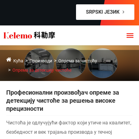
SRPSKI ЈЕЗИК
Кућа
Производи
Опрема за чистоћу
Опрема за детекцију чистоће
Професионални произвођач опреме за
детекцију чистоће за решења високе
прецизности
Чистоћа је одлучујући фактор који утиче на квалитет,
безбедност и век трајања производа у течној