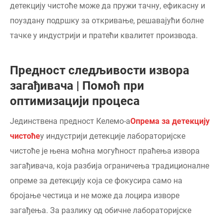
детекцију чистоће може да пружи тачну, ефикасну и
поуздану подршку за откривање, решавајући болне
тачке у индустрији и пратећи квалитет производа.
Предност следљивости извора
загађивача | Помоћ при
оптимизацији процеса
Јединствена предност Келемо-а
Опрема за детекцију
чистоће
у индустрији детекције лабораторијске
чистоће је њена моћна могућност праћења извора
загађивача, која разбија ограничења традиционалне
опреме за детекцију која се фокусира само на
бројање честица и не може да лоцира изворе
загађења. За разлику од обичне лабораторијске