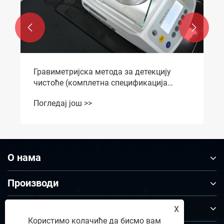


Гравиметријска метода за детекцију
чистоће (комплетна спецификација
теста)
Погледај још >>
О нама
Производи
Контактирајте нас
X
Користимо колачиће да бисмо вам