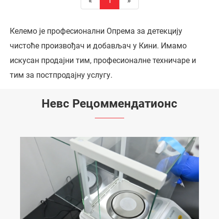
«
1
»
Келемо је професионални Опрема за детекцију
чистоће произвођач и добављач у Кини. Имамо
искусан продајни тим, професионалне техничаре и
тим за постпродајну услугу.
Невс Рецоммендатионс