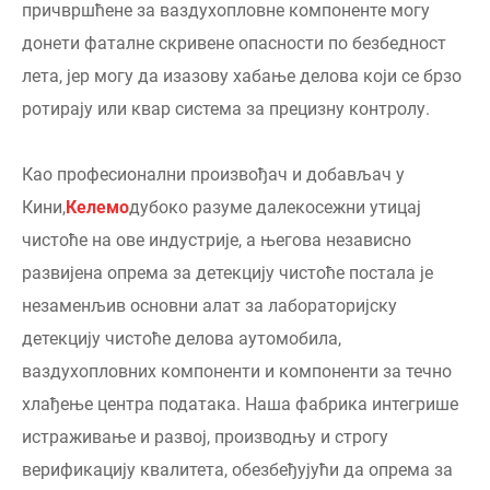
причвршћене за ваздухопловне компоненте могу
донети фаталне скривене опасности по безбедност
лета, јер могу да изазову хабање делова који се брзо
ротирају или квар система за прецизну контролу.
Као професионални произвођач и добављач у
Кини,
Келемо
дубоко разуме далекосежни утицај
чистоће на ове индустрије, а његова независно
развијена опрема за детекцију чистоће постала је
незаменљив основни алат за лабораторијску
детекцију чистоће делова аутомобила,
ваздухопловних компоненти и компоненти за течно
хлађење центра података. Наша фабрика интегрише
истраживање и развој, производњу и строгу
верификацију квалитета, обезбеђујући да опрема за