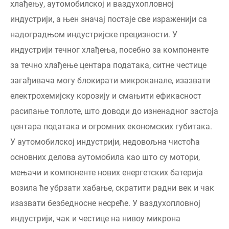
хлађењу, аутомобилској и ваздухопловној
индустрији, а њен значај постаје све израженији са
надоградњом индустријске прецизности. У
индустрији течног хлађења, посебно за компоненте
за течно хлађење центара података, ситне честице
загађивача могу блокирати микроканале, изазвати
електрохемијску корозију и смањити ефикасност
расипање топлоте, што доводи до изненадног застоја
центара података и огромних економских губитака.
У аутомобилској индустрији, недовољна чистоћа
основних делова аутомобила као што су мотори,
мењачи и компоненте нових енергетских батерија
возила ће убрзати хабање, скратити радни век и чак
изазвати безбедносне несреће. У ваздухопловној
индустрији, чак и честице на нивоу микрона