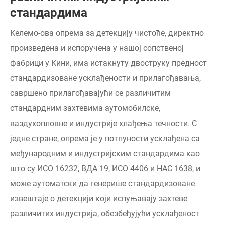
стандардима
Келемо-ова опрема за детекцију чистоће, директно
произведена и испоручена у нашој сопственој
фабрици у Кини, има истакнуту двоструку предност
стандардизоване усклађености и прилагођавања,
савршено прилагођавајући се различитим
стандардним захтевима аутомобилске,
ваздухопловне и индустрије хлађења течности. С
једне стране, опрема је у потпуности усклађена са
међународним и индустријским стандардима као
што су ИСО 16232, ВДА 19, ИСО 4406 и НАС 1638, и
може аутоматски да генерише стандардизоване
извештаје о детекцији који испуњавају захтеве
различитих индустрија, обезбеђујући усклађеност