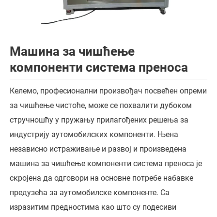
Машина за чишћење
компоненти система преноса
Келемо, професионални произвођач посвећен опреми
за чишћење чистоће, може се похвалити дубоком
стручношћу у пружању прилагођених решења за
индустрију аутомобилских компоненти. Њена
независно истраживање и развој и произведена
машина за чишћење компоненти система преноса је
скројена да одговори на основне потребе набавке
предузећа за аутомобилске компоненте. Са
изразитим предностима као што су подесиви