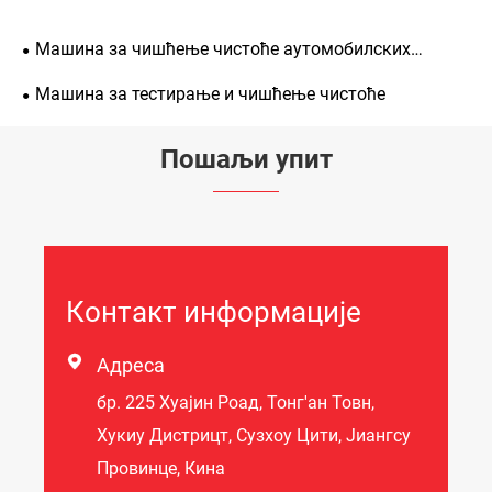
Машина за чишћење чистоће аутомобилских
делова
Машина за тестирање и чишћење чистоће
Пошаљи упит
Контакт информације

Адреса
бр. 225 Хуајин Роад, Тонг'ан Товн,
Хукиу Дистрицт, Сузхоу Цити, Јиангсу
Провинце, Кина