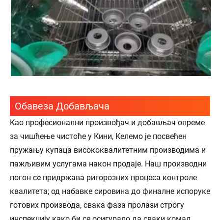
Обавеза Добављача
Као професионални произвођач и добављач опреме
за чишћење чистоће у Кини, Келемо је посвећен
пружању купаца висококвалитетним производима и
пажљивим услугама након продаје. Наш производни
погон се придржава ригорозних процеса контроле
квалитета; од набавке сировина до финалне испоруке
готових производа, свака фаза пролази строгу
инспекцију како би се осигурало да сваки комад