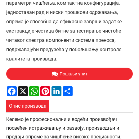
параметри чишћења, компактна конфигурација,
једноставан рад и ниски трошкови одржавања,
опрема је способна да ефикасно заврши задатке
екстракције честица битне за тестирање чистоће
читавог спектра компоненти система преноса,
подржавајући предузећа у побољшању контроле
квалитета производа.
Пошаљи упит
Facebook
X
WhatsApp
Pinterest
LinkedIn
Share
Опис производа
Келемо је професионални и водећи произвођач
посвећен истраживању и развоју, производњи и
продаји опреме за чишћење високе прецизности.