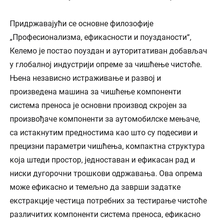
Придржавајући се основне филозофије
„Професионализма, ефикасности и поузданости“,
Келемо је постао поуздан и ауторитативан добављач
у глобалној индустрији опреме за чишћење чистоће.
Њена независно истраживање и развој и
произведена машина за чишћење компоненти
система преноса је основни производ скројен за
произвођаче компоненти за аутомобилске мењаче,
са истакнутим предностима као што су подесиви и
прецизни параметри чишћења, компактна структура
која штеди простор, једноставан и ефикасан рад и
ниски дугорочни трошкови одржавања. Ова опрема
може ефикасно и темељно да заврши задатке
екстракције честица потребних за тестирање чистоће
различитих компоненти система преноса, ефикасно