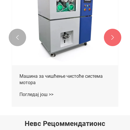


Машина за чишћење чистоће система
мотора
Погледај још >>
Невс Рецоммендатионс