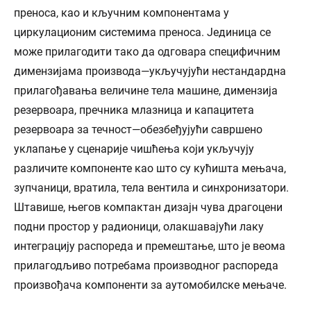
преноса, као и кључним компонентама у
циркулационим системима преноса. Јединица се
може прилагодити тако да одговара специфичним
димензијама производа—укључујући нестандардна
прилагођавања величине тела машине, димензија
резервоара, пречника млазница и капацитета
резервоара за течност—обезбеђујући савршено
уклапање у сценарије чишћења који укључују
различите компоненте као што су кућишта мењача,
зупчаници, вратила, тела вентила и синхронизатори.
Штавише, његов компактан дизајн чува драгоцени
подни простор у радионици, олакшавајући лаку
интеграцију распореда и премештање, што је веома
прилагодљиво потребама производног распореда
произвођача компоненти за аутомобилске мењаче.