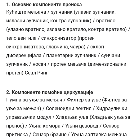
1. Основне компоненте преноса
Кућиште мењача / зупчаник (улазни зупчаник,
излазни зупчаник, контра зупчаник) / вратило
(улазно вратило, излазно вратило, контра вратило) /
тело вентила / синхронизатор (прстен
синхронизатора, главчина, чаура) / склоп
диференцијала / планетарни зупчаник / сунчани
зупчаник / носач / прстен мењача (димензионални
прстен) Сеал Ринг
2. Компоненте помоћне циркулације
Пумпа за уље за мењач / Филтер за уље (Филтер за
уље за мењач) / Соленоидни вентил / Хидраулички
управљачки модул / Хладњак уља (Хладњак уља за
пренос) / Уљна комора / Уљни цевовод / Сензор
притиска / Сензор брзине / Уљна заптивка мењача