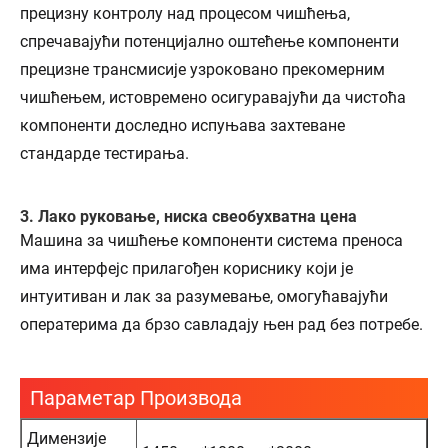
прецизну контролу над процесом чишћења,
спречавајући потенцијално оштећење компоненти
прецизне трансмисије узроковано прекомерним
чишћењем, истовремено осигуравајући да чистоћа
компоненти доследно испуњава захтеване
стандарде тестирања.
3. Лако руковање, ниска свеобухватна цена
Машина за чишћење компоненти система преноса
има интерфејс прилагођен кориснику који је
интуитиван и лак за разумевање, омогућавајући
оператерима да брзо савладају њен рад без потребе.
Параметар Производа
Димензије