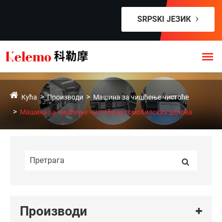
SRPSKI ЈЕЗИК
Кућа
Производи
Машина за чишћење чистоће
Машина за чишћење чистоће аутомобилских делова
Производи