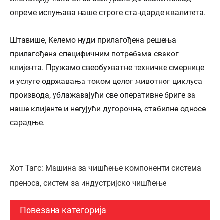
опреме испуњава наше строге стандарде квалитета.
Штавише, Келемо нуди прилагођена решења
прилагођена специфичним потребама сваког
клијента. Пружамо свеобухватне техничке смернице
и услуге одржавања током целог животног циклуса
производа, ублажавајући све оперативне бриге за
наше клијенте и негујући дугорочне, стабилне односе
сарадње.
Хот Тагс: Машина за чишћење компоненти система
преноса, систем за индустријско чишћење
Повезана категорија