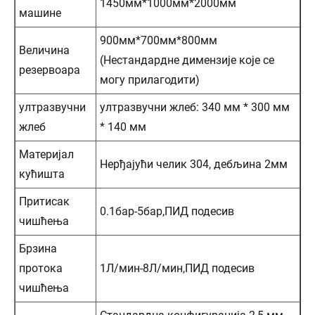
1450мм*1000мм*2000мм
машине
900мм*700мм*800мм
Величина
(Нестандардне димензије које се
резервоара
могу прилагодити)
ултразвучни
ултразвучни жлеб: 340 мм * 300 мм
жлеб
* 140 мм
Материјал
Нерђајући челик 304, дебљина 2мм
кућишта
Притисак
0.1бар-5бар,ПИД подесив
чишћења
Брзина
протока
1Л/мин-8Л/мин,ПИД подесив
чишћења