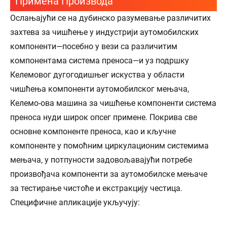
Примена Производа
Ослањајући се на дубинско разумевање различитих
захтева за чишћење у индустрији аутомобилских
компоненти—посебно у вези са различитим
компонентама система преноса—и уз подршку
Келемовог дугогодишњег искуства у области
чишћења компоненти аутомобилског мењача,
Келемо-ова машина за чишћење компоненти система
преноса нуди широк опсег примене. Покрива све
основне компоненте преноса, као и кључне
компоненте у помоћним циркулационим системима
мењача, у потпуности задовољавајући потребе
произвођача компоненти за аутомобилске мењаче
за тестирање чистоће и екстракцију честица.
Специфичне апликације укључују: