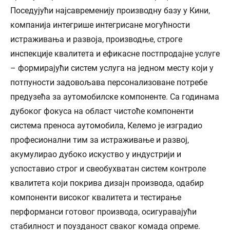
Поседујући најсавременију производну базу у Кини,
компанија интегрише интегрисане могућности
истраживања и развоја, производње, строге
инспекције квалитета и ефикасне постпродајне услуге
– формирајући систем услуга на једном месту који у
потпуности задовољава персонализоване потребе
предузећа за аутомобилске компоненте. Са годинама
дубоког фокуса на област чистоће компоненти
система преноса аутомобила, Келемо је изградио
професионални тим за истраживање и развој,
акумулирао дубоко искуство у индустрији и
успоставио строг и свеобухватан систем контроле
квалитета који покрива дизајн производа, одабир
компоненти високог квалитета и тестирање
перформанси готовог производа, осигуравајући
стабилност и поузданост сваког комада опреме.