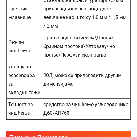
Стандардна конфигурација 2,5 мм,
Пречник
прилагодљиве нестандардне
млазнице
величине као што су 1,0 мм / 1,5 мм
/ 2 мм
Прање под притиском\Прање
Режим
брзином протока\Ултразвучно
чишћења
прање\Перфузијско прање
капацитет
резервоара
20Л, може се прилагодити другим
за
димензијама
складиштење
Течност за
средство за чишћење угљоводоника
чишћење
Д60/АП760