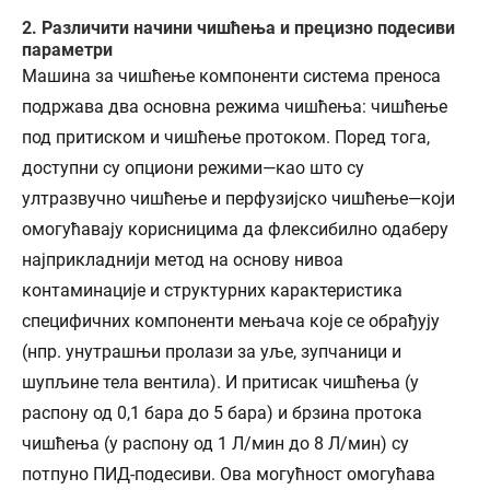
2. Различити начини чишћења и прецизно подесиви
параметри
Машина за чишћење компоненти система преноса
подржава два основна режима чишћења: чишћење
под притиском и чишћење протоком. Поред тога,
доступни су опциони режими—као што су
ултразвучно чишћење и перфузијско чишћење—који
омогућавају корисницима да флексибилно одаберу
најприкладнији метод на основу нивоа
контаминације и структурних карактеристика
специфичних компоненти мењача које се обрађују
(нпр. унутрашњи пролази за уље, зупчаници и
шупљине тела вентила). И притисак чишћења (у
распону од 0,1 бара до 5 бара) и брзина протока
чишћења (у распону од 1 Л/мин до 8 Л/мин) су
потпуно ПИД-подесиви. Ова могућност омогућава