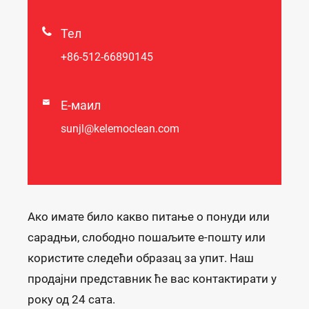

Тел
+86-512-66890145

Е-маил
sunjl@kelemoclean.com
Ако имате било какво питање о понуди или
сарадњи, слободно пошаљите е-пошту или
користите следећи образац за упит. Наш
продајни представник ће вас контактирати у
року од 24 сата.