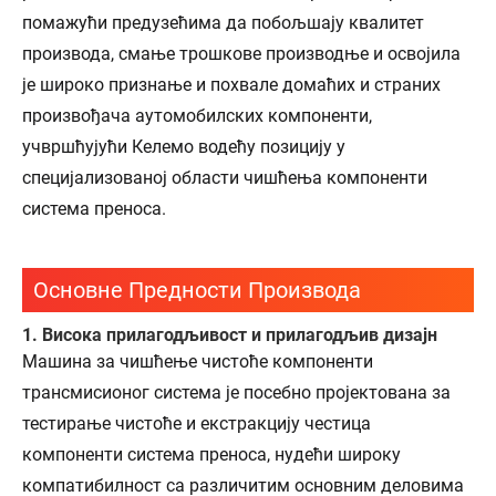
помажући предузећима да побољшају квалитет
производа, смање трошкове производње и освојила
је широко признање и похвале домаћих и страних
произвођача аутомобилских компоненти,
учвршћујући Келемо водећу позицију у
специјализованој области чишћења компоненти
система преноса.
Основне Предности Производа
1. Висока прилагодљивост и прилагодљив дизајн
Машина за чишћење чистоће компоненти
трансмисионог система је посебно пројектована за
тестирање чистоће и екстракцију честица
компоненти система преноса, нудећи широку
компатибилност са различитим основним деловима