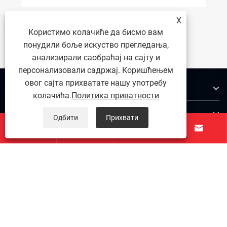
Како опрема за припрему узорака
чистоће побољшава тачност тестирања
X
и поузданост производа?
Користимо колачиће да бисмо вам
Погледај још >>
понудили боље искуство прегледања,
анализирали саобраћај на сајту и
персонализовали садржај. Коришћењем
овог сајта прихватате нашу употребу
О нама
колачића.
Политика приватности
Производи
Одбити
Прихвати




Контактирајте нас
ПРАТИТЕ НАС