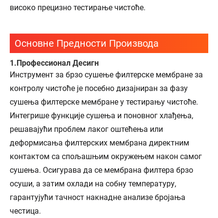
високо прецизно тестирање чистоће.
Основне Предности Производа
1.Профессионал Десигн
Инструмент за брзо сушење филтерске мембране за
контролу чистоће је посебно дизајниран за фазу
сушења филтерске мембране у тестирању чистоће.
Интегрише функције сушења и поновног хлађења,
решавајући проблем лаког оштећења или
деформисања филтерских мембрана директним
контактом са спољашњим окружењем након самог
сушења. Осигурава да се мембрана филтера брзо
осуши, а затим охлади на собну температуру,
гарантујући тачност накнадне анализе бројања
честица.