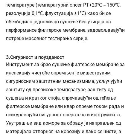
температуре (температурни опсег РТ+20℃～150℃,
резолуција 0,1℃, флуктуација ±1℃) како би се
обезбедило једнолично сушење без утицаја на
перформансе филтерске мембране, задовољавајући
потребе масовног тестирања серије.
3.Сигурност и поузданост
Инструмент за брзо сушење филтерске мембране за
инспекцију чистоће опремљен је вишеструким
сигурносним заштитним механизмима, укључујући
заштиту од превисоке температуре, заштиту од
сушења и кратког споја, спречавајући оштећење
филтерске мембране или квар опреме током рада и
осигуравајући сигурност оператера и инструмента.
Унутрашњи зид коморе за обраду је направљен од
материјала отпорног на корозију и лако се чисти, а