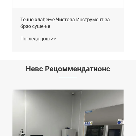
Течно хлађење Чистоћа Инструмент за
брзо сушење
Погледај још >>
Невс Рецоммендатионс