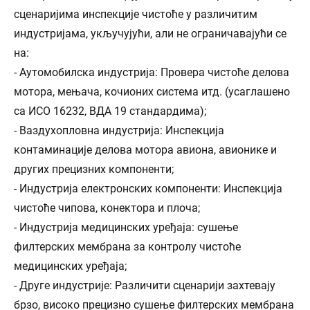
сценаријима инспекције чистоће у различитим
индустријама, укључујући, али не ограничавајући се
на:
- Аутомобилска индустрија: Провера чистоће делова
мотора, мењача, кочионих система итд. (усаглашено
са ИСО 16232, ВДА 19 стандардима);
- Ваздухопловна индустрија: Инспекција
контаминације делова мотора авиона, авионике и
других прецизних компоненти;
- Индустрија електронских компоненти: Инспекција
чистоће чипова, конектора и плоча;
- Индустрија медицинских уређаја: сушење
филтерских мембрана за контролу чистоће
медицинских уређаја;
- Друге индустрије: Различити сценарији захтевају
брзо, високо прецизно сушење филтерских мембрана