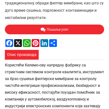
традиционалној обради филтер мембране, као што су
дуго време сушења, подложност контаминацији и
нестабилни резултати.
Пошаљи упит
Facebook
X
WhatsApp
Pinterest
LinkedIn
Share
Опис производа
Користећи Келемо-ову напредну фабрику са
стриктним системом контроле квалитета, инструмент
за брзо сушење филтерске мембране за контролу
чистоће интегрише професионализам, безбедност и
високу ефикасност, постајући поуздан помоћник за
компаније у аутомобилској, ваздухопловној и
индустрији електронских компоненти које захтевају