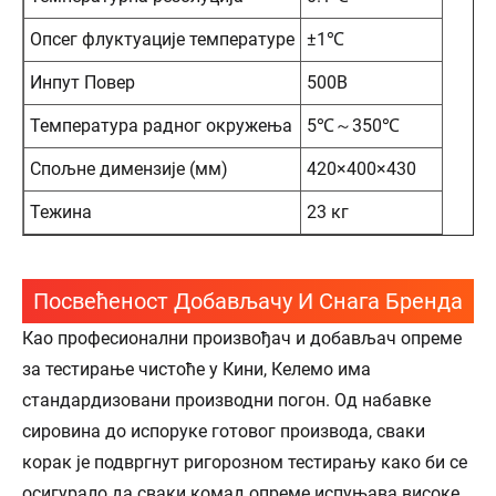
Опсег флуктуације температуре
±1℃
Инпут Повер
500В
Температура радног окружења
5℃～350℃
Спољне димензије (мм)
420×400×430
Тежина
23 кг
Посвећеност Добављачу И Снага Бренда
Као професионални произвођач и добављач опреме
за тестирање чистоће у Кини, Келемо има
стандардизовани производни погон. Од набавке
сировина до испоруке готовог производа, сваки
корак је подвргнут ригорозном тестирању како би се
осигурало да сваки комад опреме испуњава високе