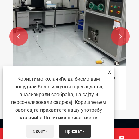


X
Како опрема за чистоћу течног хлађења
Користимо колачиће да бисмо вам
побољшава индустријску ефикасност и
понудили боље искуство прегледања,
поузданост?
анализирали саобраћај на сајту и
Погледај још >>
персонализовали садржај. Коришћењем
овог сајта прихватате нашу употребу
колачића.
Политика приватности
О нама
Одбити
Прихвати



