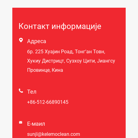
Контакт информације

Адреса
бр. 225 Хуајин Роад, Тонг'ан Товн,
Хукиу Дистрицт, Сузхоу Цити, Јиангсу
Провинце, Кина

Тел
+86-512-66890145

Е-маил
sunjl@kelemoclean.com