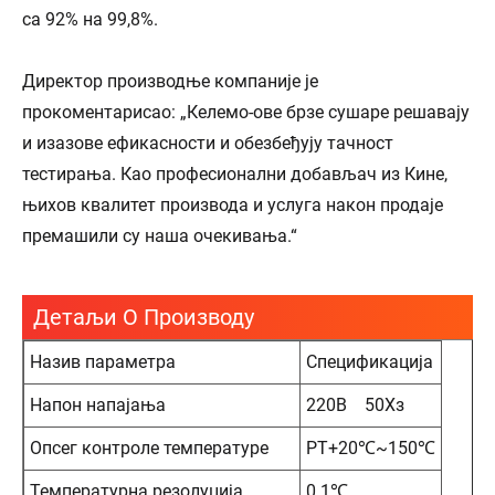
са 92% на 99,8%.
Директор производње компаније је
прокоментарисао: „Келемо-ове брзе сушаре решавају
и изазове ефикасности и обезбеђују тачност
тестирања. Као професионални добављач из Кине,
њихов квалитет производа и услуга након продаје
премашили су наша очекивања.“
Детаљи О Производу
Назив параметра
Спецификација
Напон напајања
220В 50Хз
Опсег контроле температуре
РТ+20℃~150℃
Температурна резолуција
0.1℃