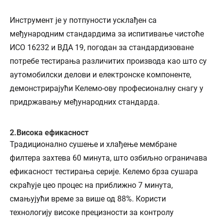
Инструмент је у потпуности усклађен са
међународним стандардима за испитивање чистоће
ИСО 16232 и ВДА 19, погодан за стандардизоване
потребе тестирања различитих производа као што су
аутомобилски делови и електронске компоненте,
демонстрирајући Келемо-ову професионалну снагу у
придржавању међународних стандарда.
2.Висока ефикасност
Традиционално сушење и хлађење мембране
филтера захтева 60 минута, што озбиљно ограничава
ефикасност тестирања серије. Келемо брза сушара
скраћује цео процес на приближно 7 минута,
смањујући време за више од 88%. Користи
технологију високе прецизности за контролу