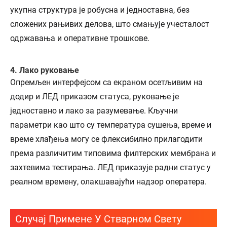
укупна структура је робусна и једноставна, без
сложених рањивих делова, што смањује учесталост
одржавања и оперативне трошкове.
4. Лако руковање
Опремљен интерфејсом са екраном осетљивим на
додир и ЛЕД приказом статуса, руковање је
једноставно и лако за разумевање. Кључни
параметри као што су температура сушења, време и
време хлађења могу се флексибилно прилагодити
према различитим типовима филтерских мембрана и
захтевима тестирања. ЛЕД приказује радни статус у
реалном времену, олакшавајући надзор оператера.
Случај Примене У Стварном Свету