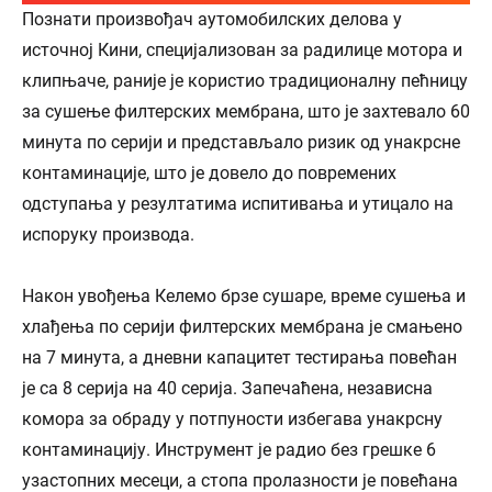
Познати произвођач аутомобилских делова у
источној Кини, специјализован за радилице мотора и
клипњаче, раније је користио традиционалну пећницу
за сушење филтерских мембрана, што је захтевало 60
минута по серији и представљало ризик од унакрсне
контаминације, што је довело до повремених
одступања у резултатима испитивања и утицало на
испоруку производа.
Након увођења Келемо брзе сушаре, време сушења и
хлађења по серији филтерских мембрана је смањено
на 7 минута, а дневни капацитет тестирања повећан
је са 8 серија на 40 серија. Запечаћена, независна
комора за обраду у потпуности избегава унакрсну
контаминацију. Инструмент је радио без грешке 6
узастопних месеци, а стопа пролазности је повећана