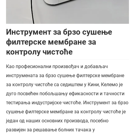
Инструмент за брзо сушење
филтерске мембране за
контролу чистоће
Као професионални произвођач и добављач
инструмената за брзо сушење филтерске мембране
за контролу чистоће са седиштем у Кини, Келемо је
дуго посвећен побољшању ефикасности и тачности
тестирања индустријске чистоће. Инструмент за брзо
сушење филтерске мембране за контролу чистоће је
један од наших основних производа, посебно
развијен за решавање болних тачака у