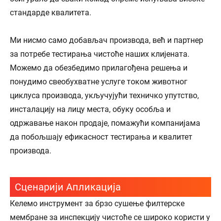
стандарде квалитета.
Ми нисмо само добављач производа, већ и партнер
за потребе тестирања чистоће наших клијената.
Можемо да обезбедимо прилагођена решења и
понудимо свеобухватне услуге током животног
циклуса производа, укључујући техничко упутство,
инсталацију на лицу места, обуку особља и
одржавање након продаје, помажући компанијама
да побољшају ефикасност тестирања и квалитет
производа.
Сценарији Апликација
Келемо инструмент за брзо сушење филтерске
мембране за инспекцију чистоће се широко користи у